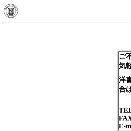
ご
気
洋
合
TEL
FAX
E-m