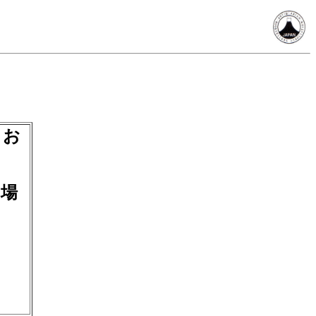
、お
の場